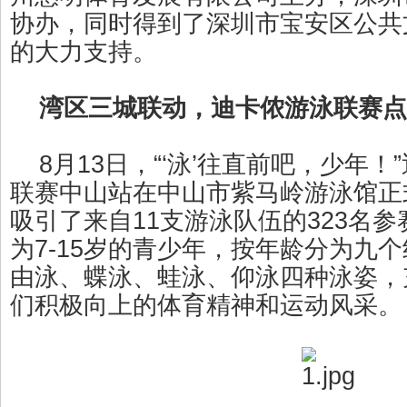
协办，同时得到了深圳市宝安区公共
的大力支持。
湾区三城联动，迪卡侬游泳联赛点
8月13日，“‘泳’往直前吧，少年！
联赛中山站在中山市紫马岭游泳馆正
吸引了来自11支游泳队伍的323名
为7-15岁的青少年，按年龄分为九
由泳、蝶泳、蛙泳、仰泳四种泳姿，
们积极向上的体育精神和运动风采。