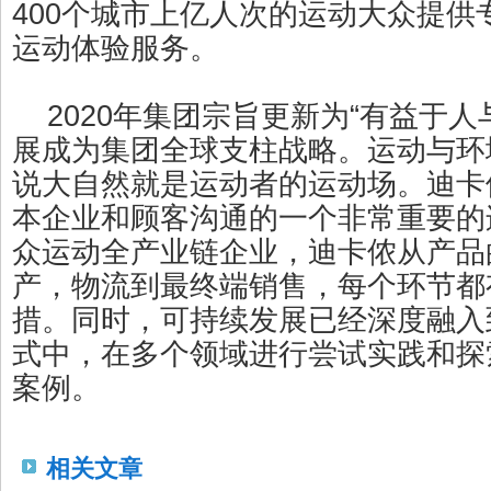
400个城市上亿人次的运动大众提供
运动体验服务。
2020年集团宗旨更新为“有益于人
展成为集团全球支柱战略。运动与环
说大自然就是运动者的运动场。迪卡
本企业和顾客沟通的一个非常重要的
众运动全产业链企业，迪卡侬从产品
产，物流到最终端销售，每个环节都
措。同时，可持续发展已经深度融入
式中，在多个领域进行尝试实践和探
案例。
相关文章