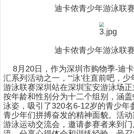
迪卡侬青少年游泳联赛
迪卡侬青少年游泳联赛
8月20日，作为深圳市购物季-迪卡侬Vit
汇系列活动之一，“‘泳’往直前吧，少
游泳联赛深圳站在深圳宝安游泳场正
按年龄和性别分为十二个组别，涵盖
泳姿，吸引了320名6-12岁的青少
青少年们拼搏奋发的精神面貌。活动
游泳运动交流会，邀请参赛者来到门
流，分享心得体会和训练经验，号召