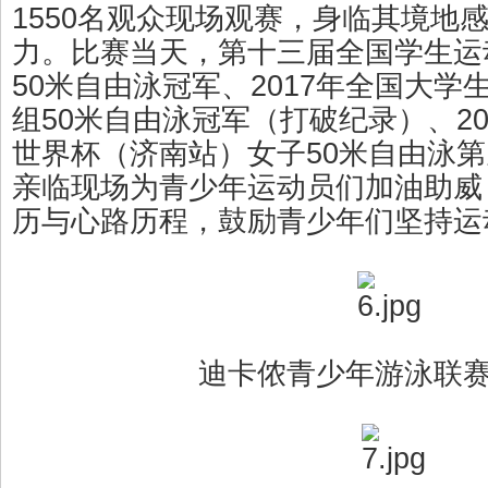
1550名观众现场观赛，身临其境地
力。比赛当天，第十三届全国学生运
50米自由泳冠军、2017年全国大
组50米自由泳冠军（打破纪录）、2
世界杯（济南站）女子50米自由泳
亲临现场为青少年运动员们加油助威
历与心路历程，鼓励青少年们坚持运
迪卡侬青少年游泳联赛