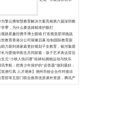
华为擎云携智慧教育解决方案亮相第六届深圳教
装备博览会
开学季，为什么要选择精准护眼灯
依视路星趣控携手博士眼镜 打造视觉星球挑战
普体验日深圳站活动
美世教育香港分公司璀璨启幕 绘制国际教育新
图
为助力新到港家庭更好规划子女教育，银河集团
名帆书推出线下教育沙龙
家长与爱德华医生共同探索：孩子艺术表达背后
情感世界
合生元“小铁人快闪赛”桂林站拥抱运动与快乐
腾讯李航：把青少年保护的“必答题”做到最好，
教育的“创新题”做出特色
【筑潮引凤·人才潮来】潮州市校企合作对接洽
会圆满落幕！
教育部等五部门联合推荐优质课外资源，腾讯产
青少年模式首发《给孩子们的大师讲堂》