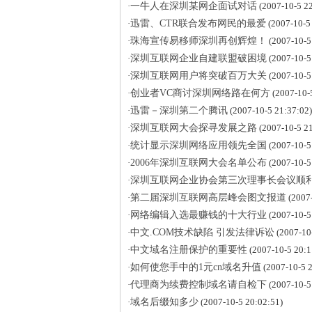
·
一牛人在深圳某网企面试对话
(2007-10-5 22
·
迅雷、CTR联合发布网民的最爱
(2007-10-5
·
珠海宣传易移师深圳再创辉煌！
(2007-10-5
·
深圳互联网企业自建联盟破困境
(2007-10-5
·
深圳互联网用户将突破百万大关
(2007-10-5
·
创业者VC商讨深圳网络路在何方
(2007-10-
·
迅雷－深圳第二个腾讯
(2007-10-5 21:37:02)
·
深圳互联网大会探寻发展之路
(2007-10-5 21
·
统计显示深圳网络应用领先全国
(2007-10-5
·
2006年深圳互联网大会名单公布
(2007-10-5
·
深圳互联网企业协会第三次理事长会议顺
·
第二届深圳互联网高层峰会图文报道
(2007-
·
网络编辑入选最赚钱的十大行业
(2007-10-5
·
中文.COM技术缺陷 引发法律诉讼
(2007-10
·
中文域名注册保护的重要性
(2007-10-5 20:1
·
如何使您手中的1元cn域名升值
(2007-10-5 2
·
代理商为续费控制域名请自检下
(2007-10-5
·
域名后缀知多少
(2007-10-5 20:02:51)