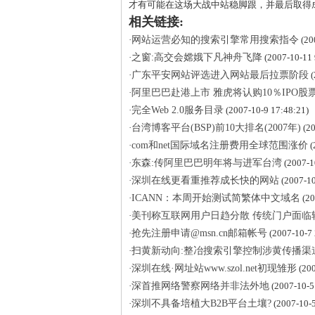
才有可能在这场大战中站稳脚跟，并最后取得
相关链接:
·
网站运营必知的搜索引擎常用搜索指令
(20
·
之窗:高交会嫦娥下凡神舟飞降
(2007-10-11 
·
广东平安网站评选进入网站最后拉票阶段
(
·
阿里巴巴赴港上市 雅虎将认购10％IPO股
·
完全Web 2.0服务目录
(2007-10-9 17:48:21)
·
台湾博客平台(BSP)前10大排名(2007年)
(20
·
com和net国际域名注册费用全球范围涨价
(
·
东森:传阿里巴巴明年将与进军台湾
(2007-1
·
深圳在线更看重推荐成长快的网站
(2007-10
·
ICANN：本周开始测试简繁体中文域名
(20
·
美刊称互联网用户日趋分散 传统门户面临
·
抢先注册申请@msn.cn邮箱帐号
(2007-10-7 
·
扫黄新动向:整冶搜索引擎控制涉黄传播渠
·
深圳在线·网址站www.szol.net初现雏形
(200
·
深首推网络警察网络并非法外地
(2007-10-5
·
深圳不具备培植大B2B平台土壤?
(2007-10-5