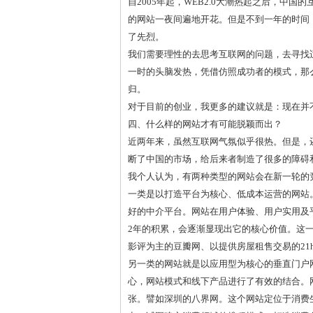
自2005年起，WEB2.0大潮热起之后，中
的网站一夜间遍地开花。但是不到一年的时间
了先烈。
我们需要理性的去思考互联网的问题，去寻找
一时的头脑发热，凭借仿照成功者的模式，那
归。
对于目前的创业，我更多的建议就是：现在并
四、什么样的网站才有可能脱颖而出？
近两年来，虽然互联网气氛似乎很热。但是，
断了中国的市场，给后来者制造了很多的障碍
我个人认为，有两种类型的网站会在新一轮的
一类是以打造平台为核心、低成本运营的网站
好的中介平台。网站在用户体验、用户实用及
2年的积累，会逐渐显现出它的核心价值。这
影评为主的豆瓣网、以提供房屋租售交易的21h
另一类的网站就是以应用型为核心的垂直门户
心，网站模式和线下产品进行了有效的结合。
张。譬如深圳的八界网。这个网站定位于消费