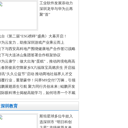
工业软件发展添动力
深圳龙华与华为云再
聚“首”
总台《第二届“ESG榜样”盛典》大幕开启！
华为云发力，助推深圳游戏产业乘云而上
松下与西安高科地产围绕健康地产合作签订战略
作协议
松下与大连冰山集团签署合作框架协议
华为云康宁：做大出海“蛋糕”，推动跨境电商高
量发展
长春郭俊辰空降家乡X六福珠宝高燃庆生 开启福
狂欢——六福珠宝2024周年庆发布会
腾讯“久久公益节”启动 推动两地社福界人才交
 共建互联网公益文化
颠覆行业，重塑豪华！问界M9交付7万辆，引领
华电车新风尚
鲲鹏展翅原生引航 聚力同行共创未来 | 鲲鹏开发
创享日·广东站成功举办
国际眼科博士揭秘高能学习，如何培养一个不戴
镜的学霸
深圳教育
斯坦星球多位牛娃入
选深圳市 “明日科创
之星” 市级推荐名单