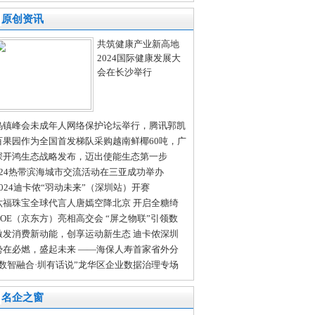
义DRAM-less高端体验
原创资讯
共筑健康产业新高地
2024国际健康发展大
会在长沙举行
乌镇峰会未成年人网络保护论坛举行，腾讯郭凯
：多方共治护航未成年人成长
百果园作为全国首发梯队采购越南鲜椰60吨，广
门店开售在即
深开鸿生态战略发布，迈出使能生态第一步
024热带滨海城市交流活动在三亚成功举办
2024迪卡侬“羽动未来”（深圳站）开赛
六福珠宝全球代言人唐嫣空降北京 开启全糖绮
 ——2024六福珠宝新品发布会
BOE（京东方）亮相高交会 “屏之物联”引领数
时代新气象
激发消费新动能，创享运动新生态 迪卡侬深圳
湖首家实体商场盛大开业
势在必燃，盛起未来 ——海保人寿首家省外分
司正式开业
“数智融合·圳有话说”龙华区企业数据治理专场
享会成功举办！
名企之窗