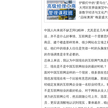
·
护眼灯中的“爱马仕
·
大湾区世界级展贸中
居打造建材家居业“东
·
新数字经济与文化产
化中心年度盛典圆满
·
“品味澳洲” 晚宴盛
式美味
中国人向来就不缺乏阿Q精神，尤其是近几年
说，并不是什么好事情。互联网是一个需要思
商店、建个楼盘那样简单。很少网站在立项之
征。他们中的很多人往往是凭借一时的头脑发
的市场调查是非常必要的。
总体上来说，我认为中国现在的互联网气氛是
三、现在是不是中国互联网创业的最好时机？
面对中国互联网这样的一个现状，很多朋友也
我也发现现在有一个比较有意思的现象。那就
经稳定发展的互联网企业做一名职业经理人。
不是互联网创业的最好机会。对于网络从业人
潜力的互联网公司，然后跟随公司上市。迅雷
员，更应该清醒地认识到现实，量体裁衣，稳