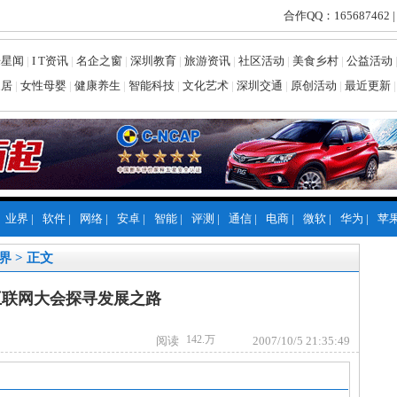
合作QQ：165687462 |
乐星闻
|
I T资讯
|
名企之窗
|
深圳教育
|
旅游资讯
|
社区活动
|
美食乡村
|
公益活动
家居
|
女性母婴
|
健康养生
|
智能科技
|
文化艺术
|
深圳交通
|
原创活动
|
最近更新
|
业界
|
软件
|
网络
|
安卓
|
智能
|
评测
|
通信
|
电商
|
微软
|
华为
|
苹
界
> 正文
互联网大会探寻发展之路
阅读
2007/10/5 21:35:49