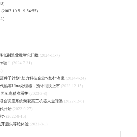
43)
名
(2007-10-5 19:54:55)
11)
件，降低制造业数智化门槛
(2024-11-7)
ty啦！
(2024-7-31)
1)
蓝种子计划”助力科技企业“揽才”有道
(2024-4-24)
代酷睿Ultra处理器，预计很快上市
(2023-12-15)
面AI高精准看护
(2023-3-8)
场景混合调度系统荣获高工机器人金球奖
(2022-12-6)
时代开始
(2022-9-27)
举办
(2022-8-15)
邀您开启头等舱体验
(2022-8-1)