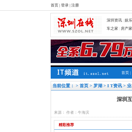
首页
|
登录
|
注册
深圳资讯
|
娱
车之家
|
房产
首页
|
当前位置： >
首页
>
罗湖
>
I T资讯
>
业
深圳
来源： 作者：牛海滨
精彩推荐