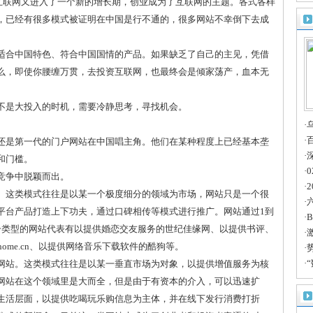
国的互联网又进入了一个新的增长期，创业成为了互联网的主题。各式各样
定
，已经有很多模式被证明在中国是行不通的，很多网站不幸倒下去成
适合中国特色、符合中国国情的产品。如果缺乏了自己的主见，凭借
么，即使你腰缠万贯，去投资互联网，也最终会是倾家荡产，血本无
不是大投入的时机，需要冷静思考，寻找机会。
·
天
·
还是第一代的门户网站在中国唱主角。他们在某种程度上已经基本垄
深
·
和门槛。
·
竞争中脱颖而出。
·
。这类模式往往是以某一个极度细分的领域为市场，网站只是一个很
·
平台产品打造上下功夫，通过口碑相传等模式进行推广。网站通过1到
遇
·
一类型的网站代表有以提供婚恋交友服务的世纪佳缘网、以提供书评、
智
·
ome.cn、以提供网络音乐下载软件的酷狗等。
罗
·
公
·
网站。这类模式往往是以某一垂直市场为对象，以提供增值服务为核
思
网站在这个领域里是大而全，但是由于有资本的介入，可以迅速扩
生活层面，以提供吃喝玩乐购信息为主体，并在线下发行消费打折