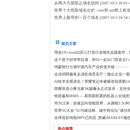
·
从两大方面阻止域名劫持
(2007-10-5 20:01:
·
世界十大危险域名出炉 .com和.net榜上有
·
世界上最早的一百个域名
(2007-10-5 19:54:
相关文章
·
用友U9 cloud以匠心打造行业领先实践套
·
这个搭子好评率拉满，和Ta一起出门简直太Ci
·
鸿蒙智行引领中国汽车产业价值升级
(2024-6-
·
企业招聘服务走进机场贵宾厅！微众企业+“惠
·
AI技术全面进化！荣耀笔记本被爆首批搭载14
·
荣耀亲选小豚当家3K摄像头正式发布：支持全
·
牧星羲和iRMS — 易用易部署的机器人全
·
华为汪涛：加速迈向智能世界，从拥抱5.5G
·
世界5G大会“5G与碳达峰、碳中和论坛”成功
·
全球首款纯电MPV已到店 ,荣威iMAX8 EV
热点推荐