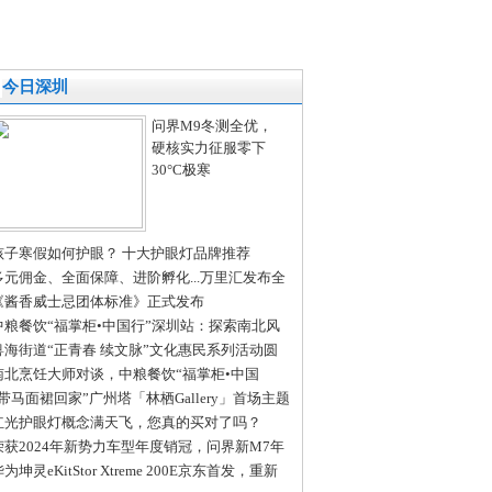
今日深圳
问界M9冬测全优，
硬核实力征服零下
30°C极寒
孩子寒假如何护眼？ 十大护眼灯品牌推荐
多元佣金、全面保障、进阶孵化...万里汇发布全
合伙人招募令
《酱香威士忌团体标准》正式发布
中粮餐饮“福掌柜•中国行”深圳站：探索南北风
融合创新的活力密码
粤海街道“正青春 续文脉”文化惠民系列活动圆
完成
南北烹饪大师对谈，中粮餐饮“福掌柜•中国
”深圳站共话京粤菜系融合之美
“带马面裙回家”广州塔「林栖Gallery」首场主题
动展“中国心”
红光护眼灯概念满天飞，您真的买对了吗？
荣获2024年新势力车型年度销冠，问界新M7年
累计交付新车19.7万辆
为坤灵eKitStor Xtreme 200E京东首发，重新